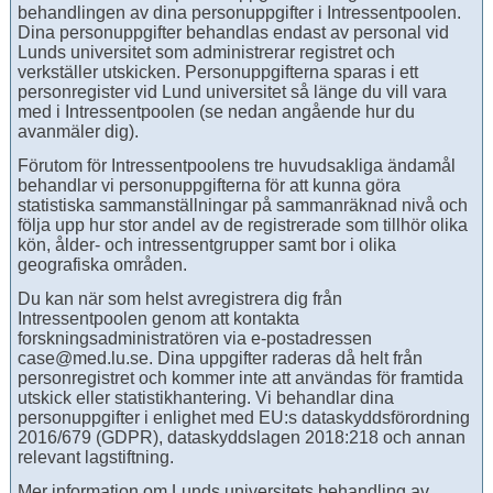
behandlingen av dina personuppgifter i Intressentpoolen.
Dina personuppgifter behandlas endast av personal vid
Lunds universitet som administrerar registret och
verkställer utskicken. Personuppgifterna sparas i ett
personregister vid Lund universitet så länge du vill vara
med i Intressentpoolen (se nedan angående hur du
avanmäler dig).
Förutom för Intressentpoolens tre huvudsakliga ändamål
behandlar vi personuppgifterna för att kunna göra
statistiska sammanställningar på sammanräknad nivå och
följa upp hur stor andel av de registrerade som tillhör olika
kön, ålder- och intressentgrupper samt bor i olika
geografiska områden.
Du kan när som helst avregistrera dig från
Intressentpoolen genom att kontakta
forskningsadministratören via e-postadressen
case@med.lu.se. Dina uppgifter raderas då helt från
personregistret och kommer inte att användas för framtida
utskick eller statistikhantering. Vi behandlar dina
personuppgifter i enlighet med EU:s dataskyddsförordning
2016/679 (GDPR), dataskyddslagen 2018:218 och annan
relevant lagstiftning.
Mer information om Lunds universitets behandling av