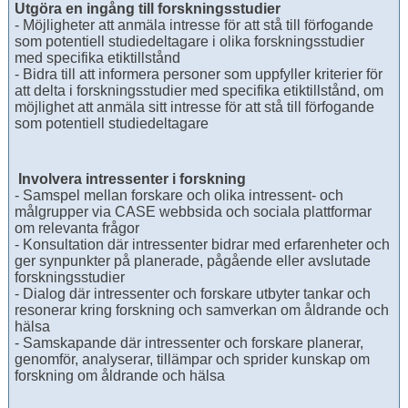
Utgöra en ingång till forskningsstudier
- Möjligheter att anmäla intresse för att stå till förfogande
som potentiell studiedeltagare i olika forskningsstudier
med specifika etiktillstånd
- Bidra till att informera personer som uppfyller kriterier för
att delta i forskningsstudier med specifika etiktillstånd, om
möjlighet att anmäla sitt intresse för att stå till förfogande
som potentiell studiedeltagare
Involvera intressenter i forskning
- Samspel mellan forskare och olika intressent- och
målgrupper via CASE webbsida och sociala plattformar
om relevanta frågor
- Konsultation där intressenter bidrar med erfarenheter och
ger synpunkter på planerade, pågående eller avslutade
forskningsstudier
- Dialog där intressenter och forskare utbyter tankar och
resonerar kring forskning och samverkan om åldrande och
hälsa
- Samskapande där intressenter och forskare planerar,
genomför, analyserar, tillämpar och sprider kunskap om
forskning om åldrande och hälsa