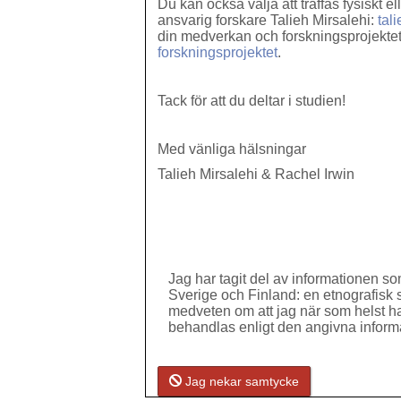
Du kan också välja att träffas fysiskt e
ansvarig forskare Talieh Mirsalehi:
tal
din medverkan och forskningsprojektet f
forskningsprojektet
.
Tack för att du deltar i studien!
Med vänliga hälsningar
Talieh Mirsalehi & Rachel Irwin
Jag har tagit del av informationen s
Sverige och Finland: en etnografisk s
medveten om att jag när som helst har
behandlas enligt den angivna inform
Jag nekar samtycke