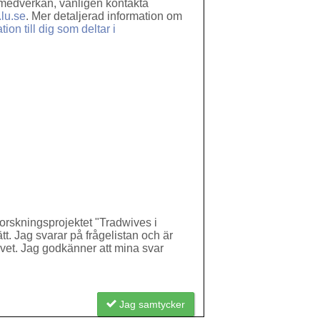
din medverkan, vänligen kontakta
.lu.se
. Mer detaljerad information om
ion till dig som deltar i
forskningsprojektet "Tradwives i
tt. Jag svarar på frågelistan och är
ivet. Jag godkänner att mina svar
Jag samtycker