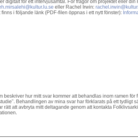
ller digitalt för ett intervjusamtal. För frågor om projektet eller 
ieh.mirsalehi@kultur.lu.se
eller Rachel Irwin:
rachel.irwin@kultur
inns i följande länk (PDF-filen öppnas i ett nytt fönster):
Informat
om beskriver hur mitt svar kommer att behandlas inom ramen för 
tudie". Behandlingen av mina svar har förklarats på ett tydligt sä
 rätt att avbryta mitt deltagande genom att kontakta Folklivsark
ationen.