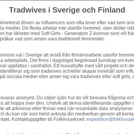
Tradwives i Sverige och Finland
 onlinetrend driven av influencers som ofta lever efter vad som a
a medier. De flesta arbetar inte utanför hemmet, utan sköter ist
en har likheter med Soft Girls - Generation Z-kvinnor som vill f
pråkar vad som anses vara traditionell femininitet.
vinnors val i Sverige att avstå från förvärvsarbete utanför hemme
a arbetsplats. Det finns i dagsläget begränsad kunskap om kvinn
val uppfattas i samhället. Ett huvudsyfte med vårt projekt och de
identifierar sig som tradwives och/eller skapar innehåll som inf
 sociala medier eller anser sig vara tradwives eller soft girls, ut
esvaras anonymt. Du väljer själv hur du vill besvara frågorna oc
ra att hoppa över den. Undvik att skriva identifierande uppgifter
te att arkiveras eller finnas med när insamlade data analysera
lta och du kan när som helst avbryta din medverkan genom att konta
ntakt. Kontaktuppgifter till Folklivsarkivet:
expedition@folklivsark