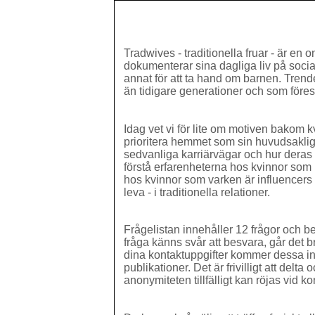
Tradwives - traditionella fruar - är en
dokumenterar sina dagliga liv på social
annat för att ta hand om barnen. Trend
än tidigare generationer och som föres
Idag vet vi för lite om motiven bakom k
prioritera hemmet som sin huvudsaklig
sedvanliga karriärvägar och hur deras 
förstå erfarenheterna hos kvinnor som 
hos kvinnor som varken är influencers på
leva - i traditionella relationer.
Frågelistan innehåller 12 frågor och b
fråga känns svår att besvara, går det b
dina kontaktuppgifter kommer dessa in
publikationer. Det är frivilligt att de
anonymiteten tillfälligt kan röjas vid ko