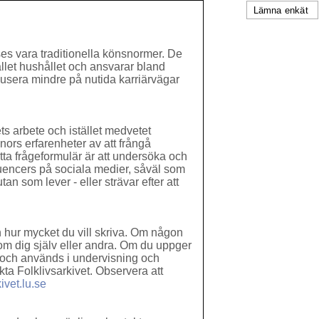
Lämna enkät
nses vara traditionella könsnormer. De
ället hushållet och ansvarar bland
okusera mindre på nutida karriärvägar
ts arbete och istället medvetet
ors erfarenheter av att frångå
tta frågeformulär är att undersöka och
luencers på sociala medier, såväl som
an som lever - eller strävar efter att
h hur mycket du vill skriva. Om någon
 om dig själv eller andra. Om du uppger
s och används i undervisning och
kta Folklivsarkivet. Observera att
ivet.lu.se