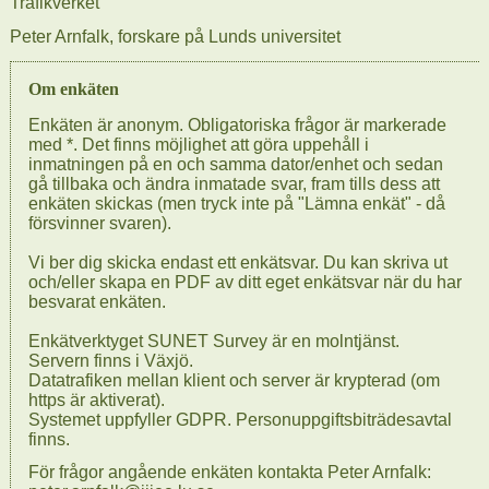
Trafikverket
Peter Arnfalk, forskare på Lunds universitet
Om enkäten
Enkäten är anonym. Obligatoriska frågor är markerade
med *. Det finns möjlighet att göra uppehåll i
inmatningen på en och samma dator/enhet och sedan
gå tillbaka och ändra inmatade svar, fram tills dess att
enkäten skickas (men tryck inte på "Lämna enkät" - då
försvinner svaren).
Vi ber dig skicka endast ett enkätsvar. Du kan skriva ut
och/eller skapa en PDF av ditt eget enkätsvar när du har
besvarat enkäten.
Enkätverktyget SUNET Survey är en molntjänst.
Servern finns i Växjö.
Datatrafiken mellan klient och server är krypterad (om
https är aktiverat).
Systemet uppfyller GDPR. Personuppgiftsbiträdesavtal
finns.
För frågor angående enkäten kontakta Peter Arnfalk: